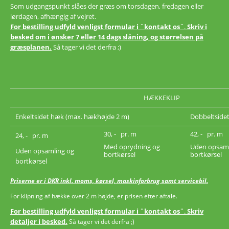
Som udgangspunkt slåes der græs om torsdagen, fredagen eller
lørdagen, afhængig af vejret.
For bestilling udfyld venligst formular i ¨kontakt os¨
.
Skriv i
besked om i ønsker 7 eller 14 dags slåning, og størrelsen på
græsplanen.
Så tager vi det derfra ;)
HÆKKEKLIP
Enkeltsidet hæk (max. hækhøjde 2 m)
Dobbeltside
30, - pr. m
42, - pr. m
24, - pr. m
Med oprydning og
Uden opsaml
Uden opsamling og
bortkørsel
bortkørsel
bortkørsel
Priserne er i DKR inkl. moms, kørsel, maskinforbrug samt servicebil.
For klipning af hække over 2 m højde, er prisen efter aftale.
For bestilling udfyld venligst formular i ¨kontakt os¨
.
Skriv
detaljer i besked.
Så tager vi det derfra ;)