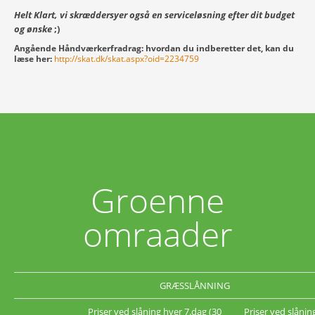
Helt Klart, vi skræddersyer også en serviceløsning efter dit budget
og ønske
;)
Angående Håndværkerfradrag:
hvordan du indberetter det, kan du
læse her:
http://skat.dk/skat.aspx?oid=2234759
Groenne
omraader
GRÆSSLÅNNING
Priser ved slåning hver 7.dag (30
Priser ved slånin