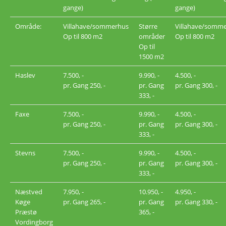
gange)
gange)
Område:
Villahave/sommerhus
Større
Villahave/somm
Op til 800 m2
områder
Op til 800 m2
Op til
1500 m2
Haslev
7.500, -
9.990, -
4.500, -
pr. Gang 250, -
pr. Gang
pr. Gang 300, -
333, -
Faxe
7.500, -
9.990, -
4.500, -
pr. Gang 250, -
pr. Gang
pr. Gang 300, -
333, -
Stevns
7.500, -
9.990, -
4.500, -
pr. Gang 250, -
pr. Gang
pr. Gang 300, -
333, -
Næstved
7.950, -
10.950, -
4.950, -
Køge
pr. Gang 265, -
pr. Gang
pr. Gang 330, -
Præstø
365, -
Vordingborg