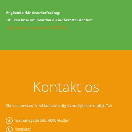
Angående Håndværkerfradrag:
- du kan læse om hvordan du indberetter det her:
http://skat.dk/skat.aspx?oid=2234759
Kontakt os
Skriv en besked. Vi vil kontakte dig så hurtigt som muligt. Tak.
Jernbanegade 56b, 4690 Haslev
‎52995825