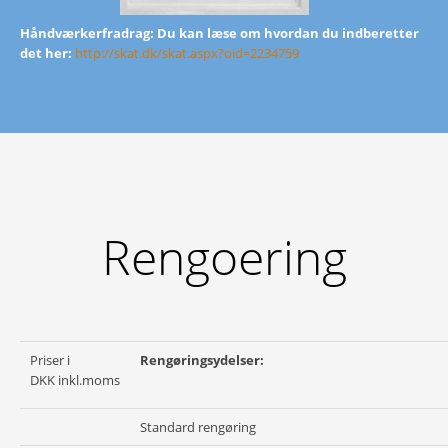
Håndværkerfradrag: D
u kan læse om hvordan du indberetter
det her:
http://skat.dk/skat.aspx?oid=2234759
Rengoering
Priser
i
Rengøringsydelser:
DKK
inkl.moms
Standard rengøring