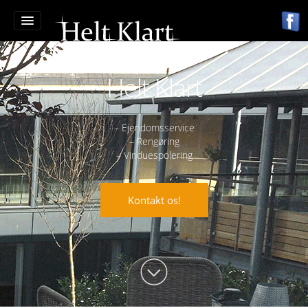
Home
Helt Klart
Om os
Vinduespolering
– Ejendomsservice
Rengøring
– Rengøring
– Vinduespolering
Grønne områder
Kontakt os
Kontakt os!