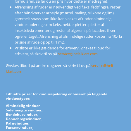
formularen, så får du en pris hvor dette er medregnet.
Afrensning af ruder er nødvendigt ved f.eks. fedtfingre, rester
efter håndværker arbejde (mørtel, maling, silikone og lim),
gammelt snavs som ikke kan vaskes af under almindelig
vinduespolering, som f.eks. nektar pletter, pletter af
insektekskrementer og rester af algerens på facaden, fliser
og/eller taget. Afrensning af almindelige ruder koster fra 10,- kr.
pr.side af rude og op til 1 m2.
Prisliste er ikke gældende for erhverv. Ønskes tilbud for
erhverv, så skriv til os på
service@helt-klart.com
Ønskes tilbud på andre opgaver, så skriv til os på
service@helt-
klart.com
__________________________________________________________
Tilbudte priser for vinduespolering er baseret på følgende
vinduestyper:
Almindelig vinduer,
Sidehængte vinduer,
Bondehusvinduer,
Dannebrogsvinduer,
Palævinduer,
Forsatsvinduer,