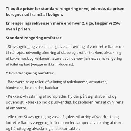
Tilbudte priser for standard rengøring er vejledende, da prisen
beregnes ud fra m2 af boligen.
Er rengørings sekvensen mere end hver 2. uge, lægger vi 25%
oven i prisen.
Standard rengøring omfatter:
- Støvsugning og vask af alle gulve, afstøvning af vandrette flader op
til nåhøjde,
udvendig aftørring af skabe og skuffer i køkken, afvaskning
af køkkenvask og køkkenarmaturer
,
spindelvæv fjernes, samt rengøring
af toilet og bad (vægge er ikke inkluderet).
* Hovedrengøring omfatter:
- Badeværelse og toilet: Afkalkning af toiletkumme, armaturer,
håndvaske, bruseniche, badekar.
- Køkken: Afvaskning af bordplader, hylder på væg, skabe ind og
udvendigt, køleskab ind og udvendigt, kogeplader, rens af ovn, rens
af emhætte.
- Alle rum: Støvsugning og vask af gulve. Aftørring af vandrette og
lodrette flader, vægge og lofter, paneler, lamper, afvaskning af døre
og håndtag og afvaskning af stikkontakter.