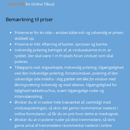
KLIK HER
for Online Tilbud
Bemærkning til priser
Priserne er for én side – ønskes både ind- og udvendig er prisen
dobbelt op.
Priserne er inkl. Aftørring af kanter, sprosser og karme.
Indvendig polering betinget af, at vindueskarme m.m. er
ryddet. Der skal være 1 m fri plads foran vinduet som skal
poleres.
Tillægspris ved: stigearbejde, indvendig polering, tilgængelighed
ved den indvendige polering, forsatsvinduer, polering af den
udvendige side indefra -
dog gælder det ikke for vinduer med
åbningsretning indvendig og mod altanen
, tilgængelighed for
lejlighed/rækkehus/hus, svært tilgængelige ruder og
intervalændring.
Ønsker du at vi vasker hele træværket af, samtidigt med
vinduespoleringen, så skriv det gerne i kommentar nederst i
online formularen, så får du en pris hvor dette er medregnet.
Ønsker du at vi polerer ruder på dine tremmedøre, så skriv
gerne antal af tremmedøre i kommentar nederst i online